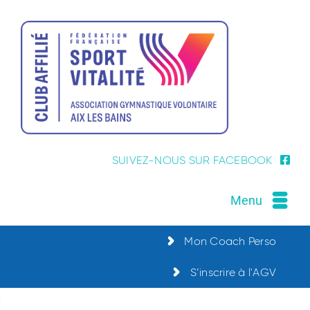
Passer
au
contenu
SUIVEZ-NOUS SUR FACEBOOK
Menu
Mon Coach Perso
S’inscrire à l'AGV